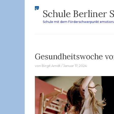
Zum
Schule Berliner 
Inhalt
springen
Schule mit dem Förderschwerpunkt emotiona
Gesundheitswoche vom
von
Birgit Arndt
Januar 17, 2024