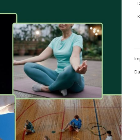
D
K
Im
Da