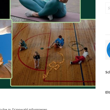
Su
na
Sc
El
oche in Dünnwald informieren.