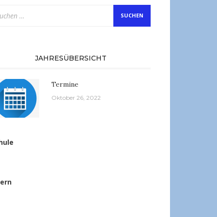
chen
ch:
JAHRESÜBERSICHT
Termine
Oktober 26, 2022
hule
tern