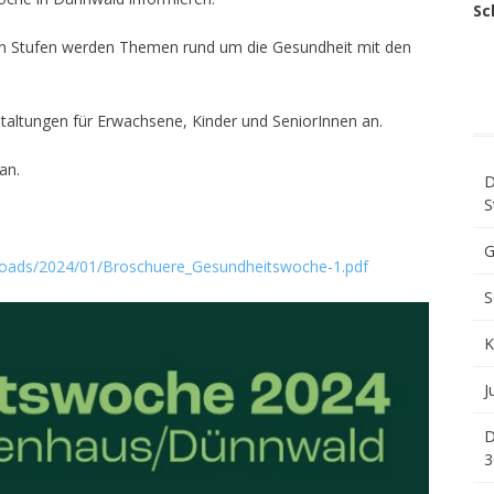
Sc
igen Stufen werden Themen rund um die Gesundheit mit den
taltungen für Erwachsene, Kinder und SeniorInnen an.
an.
D
S
G
uploads/2024/01/Broschuere_Gesundheitswoche-1.pdf
S
K
J
D
3