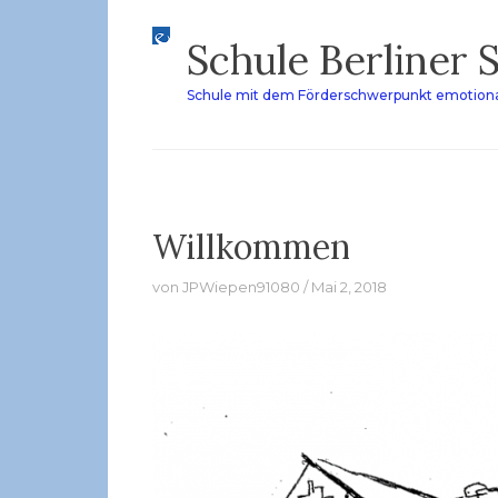
Zum
Schule Berliner 
Inhalt
springen
Schule mit dem Förderschwerpunkt emotiona
Willkommen
von
JPWiepen91080
Mai 2, 2018