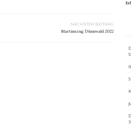
Sc
NÄCHSTER BEITRAG
Martinszug Dünnwald 2022
D
S
G
S
K
J
D
3