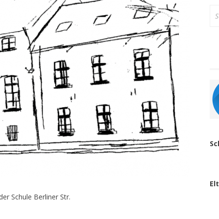
Su
na
Sc
El
r Schule Berliner Str.