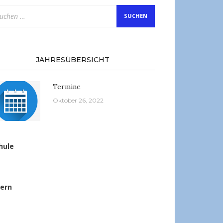
chen
ch:
JAHRESÜBERSICHT
Termine
Oktober 26, 2022
hule
tern